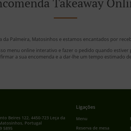
ncomenda Takeaway Onli
a da Palmeira, Matosinhos e estamos encantados por rece
so menu online interativo e fazer o pedido quando estive
firmar a sua encomenda e a dar-lhe um tempo estimado d
Ligações
to Beires 122, 4450-723 Leça da
Menu
Matosinhos, Portugal
Reserva de mesa
9 5895