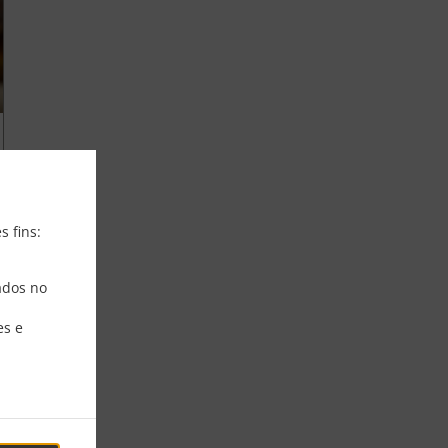
s fins:
ados no
es e