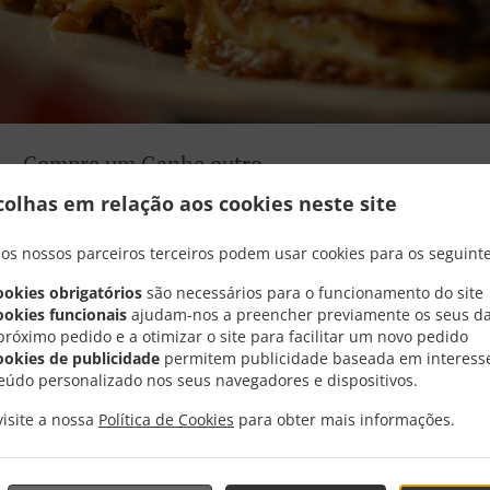
Compre um Ganhe outro
colhas em relação aos cookies neste site
Na compra de uma lasanha 3x2, receba grátis uma fatia de focaccina
diavolina!
 os nossos parceiros terceiros podem usar cookies para os seguinte
ookies obrigatórios
são necessários para o funcionamento do site
ookies funcionais
ajudam-nos a preencher previamente os seus d
próximo pedido e a otimizar o site para facilitar um novo pedido
ookies de publicidade
permitem publicidade baseada em interess
eúdo personalizado nos seus navegadores e dispositivos.
Horário De Atendimento
visite a nossa
Política de Cookies
para obter mais informações.