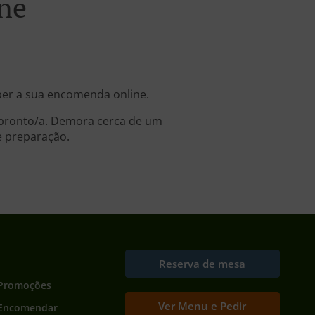
ne
ber a sua encomenda online.
r pronto/a. Demora cerca de um
e preparação.
Reserva de mesa
Promoções
Ver Menu e Pedir
Encomendar