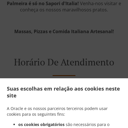
Palmeira é só no Sapori d'Italia!
Venha-nos visitar e
conheça os nossos maravilhosos pratos.
Massas, Pizzas e Comida
Italiana Artesanal!
Horário De Atendimento
Suas escolhas em relação aos cookies neste
site
Segunda - Domingo
19:00 - 22:30
12:00 - 15:00
A Oracle e os nossos parceiros terceiros podem usar
cookies para os seguintes fins:
os cookies obrigatórios
são necessários para o